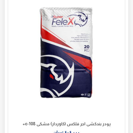
پودر بندکشی اجر فلکس (کاوردار) مشکی c-108+
۶۰۶,۰۰۰
تومان