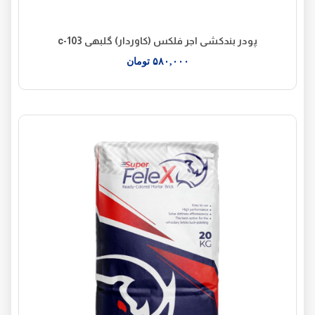
پودر بندکشی اجر فلکس (کاوردار) گلبهی c-103
۵۸۰,۰۰۰
تومان