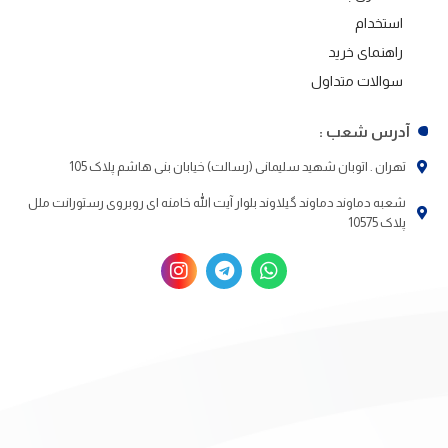
استخدام
راهنمای خرید
سوالات متداول
آدرس شعب :
تهران . اتوبان شهید سلیمانی (رسالت) خیابان بنی هاشم پلاک 105
شعبه دماوند دماوند گیلاوند بلوار آیت الله خامنه ای روبروی رستورانت ملل
پلاک 10575