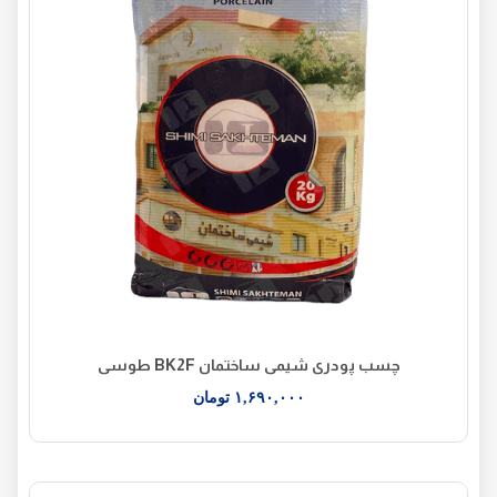
چسب پودری شیمی ساختمان BK2F طوسی
۱,۶۹۰,۰۰۰
تومان