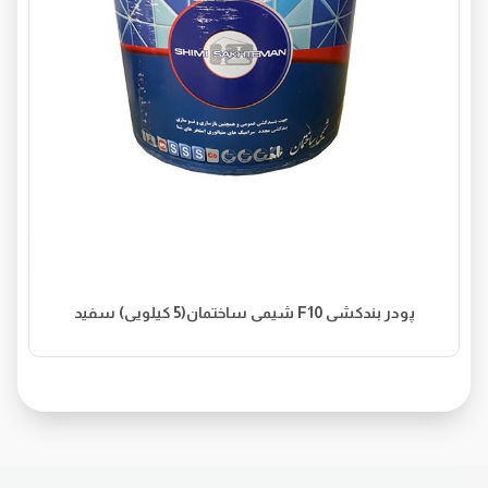
پودر بندکشی F10 شیمی ساختمان(5 کیلویی) سفید