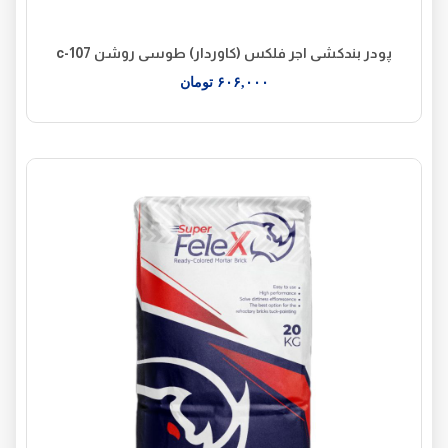
پودر بندکشی اجر فلکس (کاوردار) طوسی روشن c-107
۶۰۶,۰۰۰
تومان