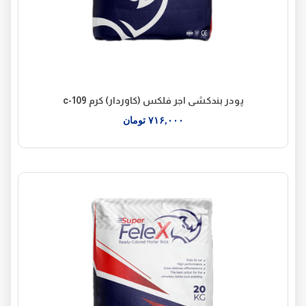
پودر بندکشی اجر فلکس (کاوردار) کرم c-109
۷۱۶,۰۰۰
تومان