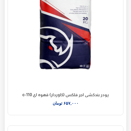
پودر بندکشی اجر فلکس (کاوردار) قهوه ای c-110
۶۵۷,۰۰۰
تومان