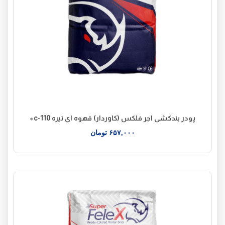
پودر بندکشی اجر فلکس (کاوردار) قهوه ای تیره c-110+
۶۵۷,۰۰۰
تومان