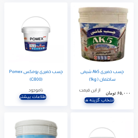
چسب خمیری Ak5 شیمی
چسب خمیری پومکس Pomex
ساختمان ( 1kg)
(C800)
از اين قيمت
ناموجود
۶۵,۰۰۰
تومان
اطلاعات بیشتر
انتخاب گزینه ها