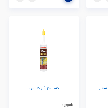
اسپین
چسب درزگیر کاسپین
ناموجود