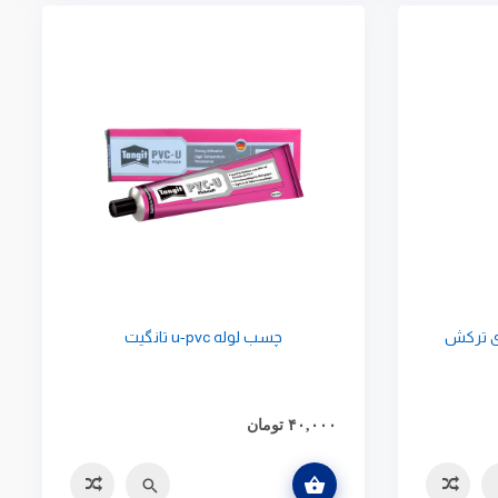
 ترکش
چسب لوله u-pvc تانگیت
۴۰,۰۰۰
تومان
افزودن به سبد خرید
سه
سریع
مقایسه