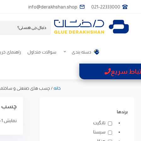
info@derakhshan.shop
021-22333000
دسته بندی
سوالات متداول
راهنمای خری
تباط سریع
خانه
/
چسب های صنعتی و ساختما
چسب ها
برندها
نمایش 1–6 از 12 نتیجه
تانگیت
سیستا
هنکل