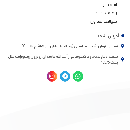
استخدام
راهنمای خرید
سوالات متداول
آدرس شعب :
تهران . اتوبان شهید سلیمانی (رسالت) خیابان بنی هاشم پلاک 105
شعبه دماوند دماوند گیلاوند بلوار آیت الله خامنه ای روبروی رستورانت ملل
پلاک 10575