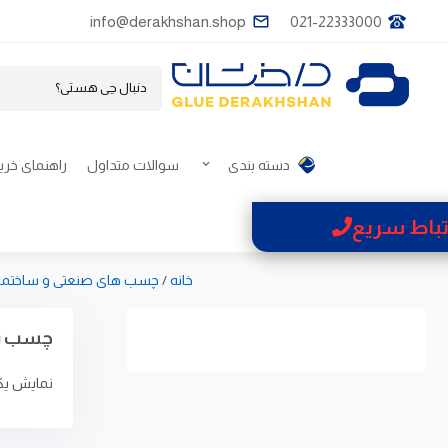
info@derakhshan.shop
021-22333000
دسته بندی
سوالات متداول
راهنمای خری
تباط سریع
خانه
/
چسب های صنعتی و ساختما
چسب 
نمایش یک