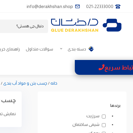
info@derakhshan.shop
021-22333000
دسته بندی
سوالات متداول
راهنمای خری
تباط سریع
خانه
/
چسب بتن و مواد آب بندی
/
چسب پر
برندها
نمایش تمام 5 ن
سرزیت
شیمی ساختمان
پومکس