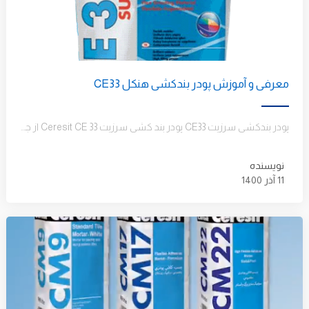
معرفی و آموزش پودر بندکشی هنکل CE33
پودر بندکشی سرزیت CE33 پودر بند کشی سرزیت Ceresit CE 33 از جمله محصولات پرکاربرد در کاشی کاری پودر بندکشی…
نویسنده
11 آذر 1400