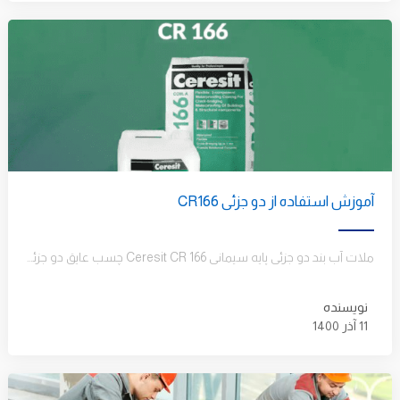
آموزش استفاده از دو جزئی CR166
ملات آب بند دو جزئی پایه سیمانی Ceresit CR 166 چسب عایق دو جزئی هنکل CR 166 یکی از بهترین محصولات…
نویسنده
11 آذر 1400