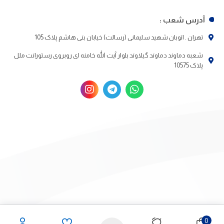
آدرس شعب :
تهران . اتوبان شهید سلیمانی (رسالت) خیابان بنی هاشم پلاک 105
شعبه دماوند دماوند گیلاوند بلوار آیت الله خامنه ای روبروی رستورانت ملل
پلاک 10575
0