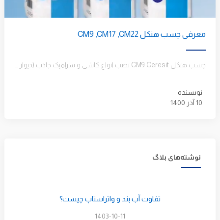
معرفی چسب هنکل CM9 ,CM17 ,CM22
چسب هنکل CM9 Ceresit نصب انواع کاشی و سرامیک جاذب (دیوار و کف) نصب آجر نسوز و سنگ مرمر و…
نویسنده
10 آذر 1400
نوشته‌های بلاگ
تفاوت آب بند و واتراستاپ چیست؟
1403-10-11