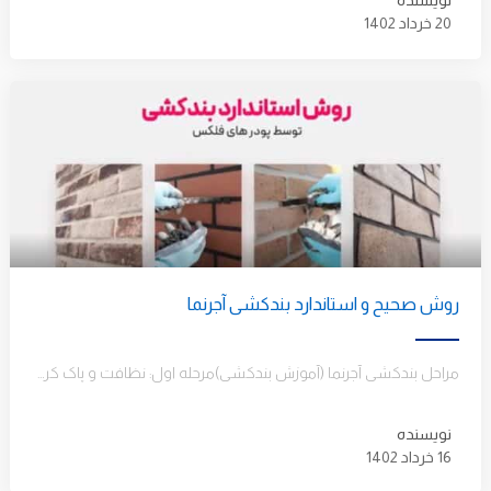
نویسنده
20 خرداد 1402
روش صحیح و استاندارد بندکشی آجرنما
مراحل بندکشی آجرنما (آموزش بندکشی)مرحله اول: نظافت و پاک کردن سطح دیوار های آجری از گرد و غبارمرحله دوم: فرچه…
نویسنده
16 خرداد 1402