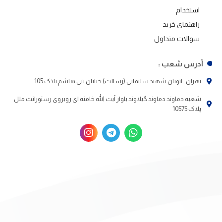
استخدام
راهنمای خرید
سوالات متداول
آدرس شعب :
تهران . اتوبان شهید سلیمانی (رسالت) خیابان بنی هاشم پلاک 105
شعبه دماوند دماوند گیلاوند بلوار آیت الله خامنه ای روبروی رستورانت ملل
پلاک 10575