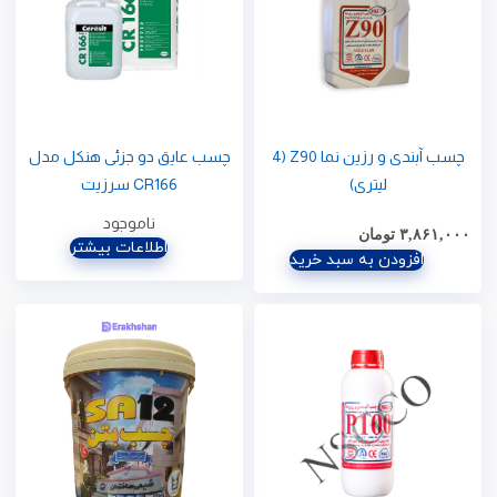
چسب آبندی و رزین نما Z90 (4
چسب عایق دو جزئی هنکل مدل
لیتری)
CR166 سرزیت
ناموجود
۳,۸۶۱,۰۰۰
تومان
اطلاعات بیشتر
افزودن به سبد خرید