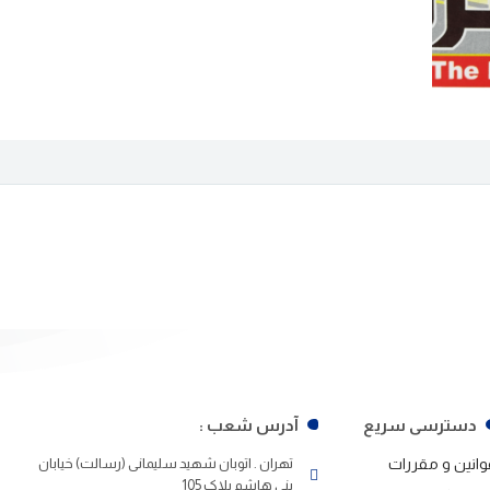
دسترسی سریع
آدرس شعب :
وانین و مقررات
تهران . اتوبان شهید سلیمانی (رسالت) خیابان
بنی هاشم پلاک 105