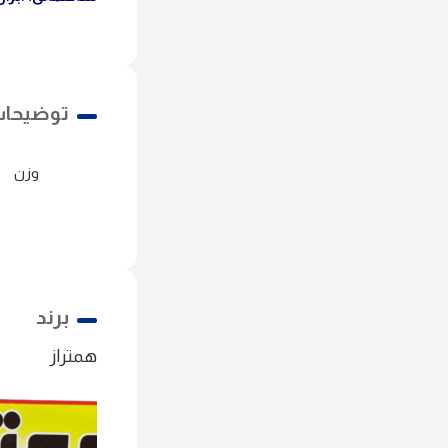
توضیحات
وزن
برند
همتراز