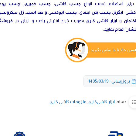
برای استعلام قیمت انواع
چسب کاشی
،
چسب خمیری
،
چسب پود
دکشی
،
آبگریز
،
چسب بتن آببندی
،
چسب اپوکسی و ضد اسید
،
ژل میکروسی
تمان
و
ابزار کاشی کاری
بصورت خرید اینترنتی راحت و ارزان در
فروشگ
خشان
اقدام نمایید.
بروزرسانی : 1405/03/19
دسته:
ابزار کاشی‌کاری
,
ملزومات کاشی کاری