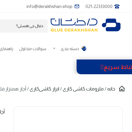
info@derakhshan.shop
021-22333000
دسته بندی
سوالات متداول
راهنمای 
تباط سریع
خانه
/
ملزومات کاشی کاری
/
ابزار کاشی‌کاری
/ آچار همتراز فل
آچا