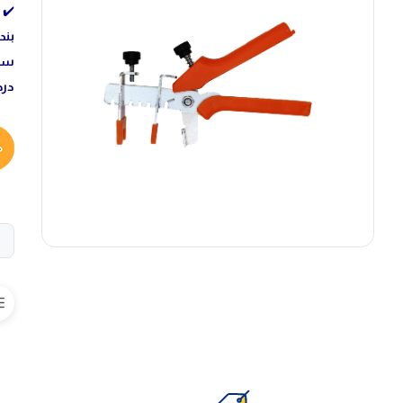
✔️ 
بن
ساخ
در