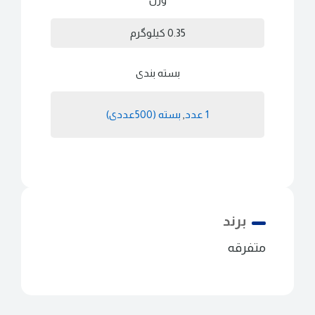
0.35 کیلوگرم
بسته بندی
1 عدد
,
بسته (500عددی)
برند
متفرقه