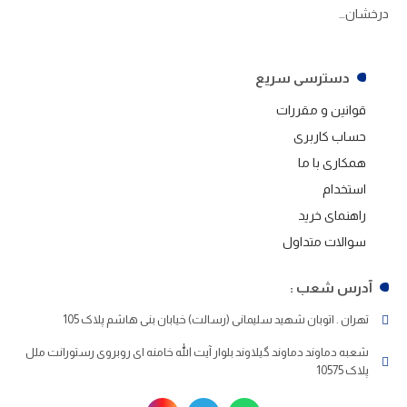
درخشان…
دسترسی سریع
قوانین و مقررات
حساب کاربری
همکاری با ما
استخدام
راهنمای خرید
سوالات متداول
آدرس شعب :
تهران . اتوبان شهید سلیمانی (رسالت) خیابان بنی هاشم پلاک 105
شعبه دماوند دماوند گیلاوند بلوار آیت الله خامنه ای روبروی رستورانت ملل
پلاک 10575