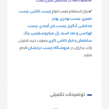
hard spacer در ساختمان سازی است
✔️ برای استعلام قیمت انواع
چسب کاشی
،
چسب
خمیری
،
چسب پودری
،
پودر
بندکشی
،
آبگریز
،
چسب بتن آببندی
،
چسب
اپوکسی و ضد اسید
،
ژل میکروسیلیس
،
رنگ
ساختمان
و
ابزار کاشی کاری
بصورت خرید اینترنتی
راحت و ارزان در
فروشگاه چسب درخشان
اقدام
نمایید.
توضیحات تکمیلی
وزن