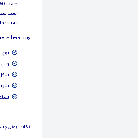
است سطوح 
است عملیات اندود کاری در د
مشخصات فنی چس
نوع: 
وزن مخص
شکل 
شرایط
بسته بن
نکات
ایمنی چسب ب