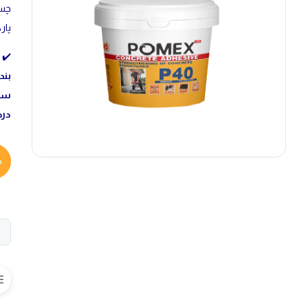
پار
✔️ 
بن
ساخ
در