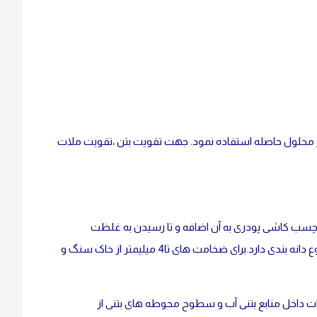
ط و بجای آب در تهیه ملاتها از محلول حاصله استفاده نمود. جهت تقویت بتن ،تقویت ملات
ی پودری می توان P40 را به اندازه 5 الی 10 درصد وزن چسب کاشی پودری به آن اضافه و تا رسیدن به غلظت
مناسب چسب کاشی آب اضافه شود.ضخامت ملاتهای تهیه شده با P40بستگی به نوع دانه بندی دارد.برای ضخامت های تا4 میلیمتر از خاک سنگ و
 یا 1 به 4 مخلوط نمایید. برای تعمیرات داخل منابع بتنی آب و سطوح محوطه های بتنی از