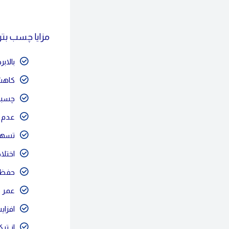
مزایا چسب بتن است
بالاب
كاهش 
چسبند
عدم ا
تسهی
اختلا
حفظ 
عمر م
افزای
از تر