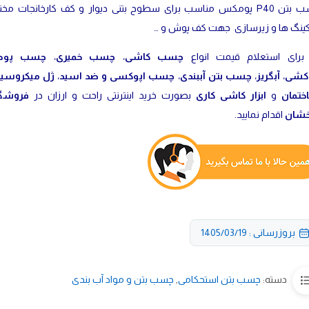
چسب بتن P40 پومکس مناسب برای سطوح بتنی دیوار و کف کارخانجات مختل
کینگ ها و زیرسازی جهت کف پوش و …
برای استعلام قیمت انواع
چسب کاشی
،
چسب خمیری
،
چسب پود
دکشی
،
آبگریز
،
چسب بتن آببندی
،
چسب اپوکسی و ضد اسید
،
ژل میکروسی
تمان
و
ابزار کاشی کاری
بصورت خرید اینترنتی راحت و ارزان در
فروشگ
خشان
اقدام نمایید.
بروزرسانی : 1405/03/19
دسته:
چسب بتن استحکامی
,
چسب بتن و مواد آب بندی