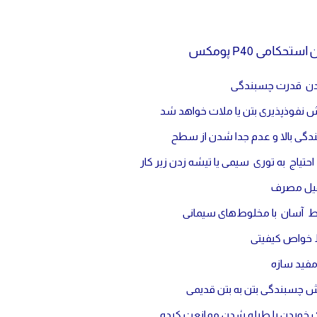
حکامی P40 پومکس
ردن قدرت چسبندگی
نفوذپذيری بتن یا ملات خواهد شد
گی بالا و عدم جدا شدن از سطح
حتیاج به توری سیمی یا تیشه زدن زیر کار
ل مصرف
ط آسان با مخلوط‌های سیمانی
خواص کیفیتی
فید سازه
ش چسبندگی بتن به بتن قدیمی
ک خوردن یا طبله شدن ممانعت کرده