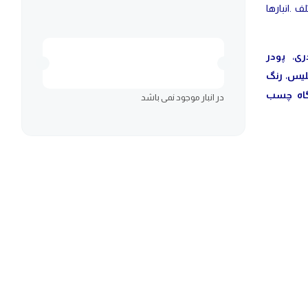
ف .انبارها
ری
،
پودر
لیس
،
رنگ
اه چسب
در انبار موجود نمی باشد