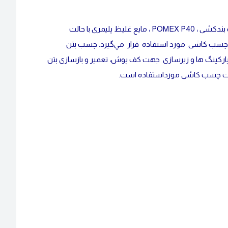
چسب کاشی استحکامی P40 پومکس ، POMEX P40 ، تقویت چسب کاشی ، تقویت ملات بندکشی ، POMEX P40 ، مایع غلیظ پليمری با حالت
مل چسب کاشی مورد استفاده قرار مي‌گيرد. چسب بتن
ارها پارکینگ ها و زیرسازی جهت کف پوش، تعمیر و بازسازی بتن
ویت چسب کاشی مورداستفاده است.