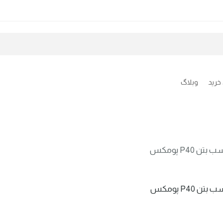
خرید
وبلاگ
تن P40 پومکس
بتن P40 پومکس