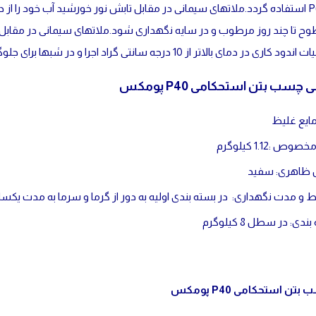
چسب P60 استفاده گردد.ملاتهای سیمانی در مقابل تابش نور خورشید آب خود را
تا چند روز مرطوب و در سایه نگهداری شود.ملاتهای سیمانی در مقابل هوا
مای بالاتر از 10 درجه سانتی گراد اجرا و در شبها برای جلوگیری از یخبندان محافظت شود.
ب بتن استحکامی P40 پومکس
مایع غلیظ
وص :1.12 کیلوگرم
ظاهری: سفید
 و مدت نگهداری: در بسته بندی اولیه به دور از گرما و سرما به مدت یکسا
دی: در سطل 8 کیلوگرم
تن استحکامی P40 پومکس