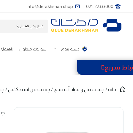
info@derakhshan.shop
021-22333000
دسته بندی
سوالات متداول
راهنمای 
تباط سریع
خانه
/
چسب بتن و مواد آب بندی
/
چسب بتن استحکامی
/ چسب ب
چسب 