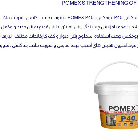
POMEX STRENGTHENING OF
د .با هدف افزايش چسبندگی بتن به بتن یا بتن قدیم به بتن جدید و مک
ستحکامی P40 پومکس جهت استفاده :سطوح بتنی دیوار و کف کارخانجات مختلف .انب
ر فونداسیون ها،بتن های آسیب دیده قدیمی و تقویت ملات بندکشی ، تق