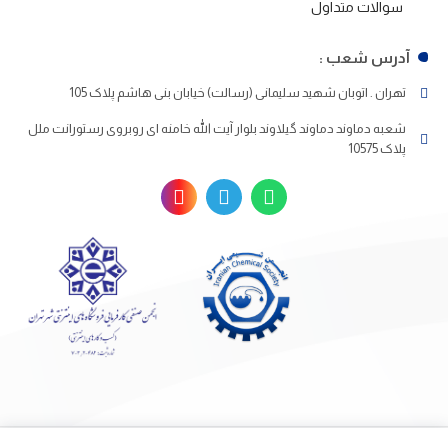
سوالات متداول
آدرس شعب :
تهران . اتوبان شهید سلیمانی (رسالت) خیابان بنی هاشم پلاک 105
شعبه دماوند دماوند گیلاوند بلوار آیت الله خامنه ای روبروی رستورانت ملل
پلاک 10575