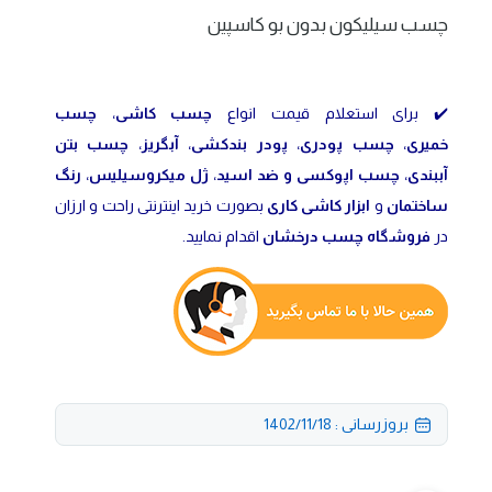
چسب سیلیکون بدون بو کاسپین
✔️ برای استعلام قیمت انواع
چسب کاشی
،
چسب
خمیری
،
چسب پودری
،
پودر بندکشی
،
آبگریز
،
چسب بتن
آببندی
،
چسب اپوکسی و ضد اسید
،
ژل میکروسیلیس
،
رنگ
ساختمان
و
ابزار کاشی کاری
بصورت خرید اینترنتی راحت و ارزان
در
فروشگاه چسب درخشان
اقدام نمایید.
بروزرسانی : 1402/11/18