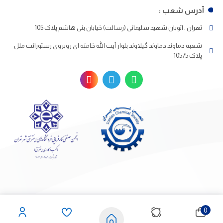
آدرس شعب :
تهران . اتوبان شهید سلیمانی (رسالت) خیابان بنی هاشم پلاک 105
شعبه دماوند دماوند گیلاوند بلوار آیت الله خامنه ای روبروی رستورانت ملل
پلاک 10575
0