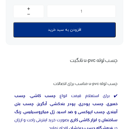
افزودن به سبد خرید
چسب لوله u-pvc تانگیت
چسب لوله u-pvc مناسب برای اتصالات
✔️ برای استعلام قیمت انواع
چسب کاشی
،
چسب
خمیری
،
چسب پودری
،
پودر بندکشی
،
آبگریز
،
چسب بتن
آببندی
،
چسب اپوکسی و ضد اسید
،
ژل میکروسیلیس
،
رنگ
ساختمان
و
ابزار کاشی کاری
بصورت خرید اینترنتی راحت و ارزان
در
فروشگاه چسب درخشان
اقدام نمایید.