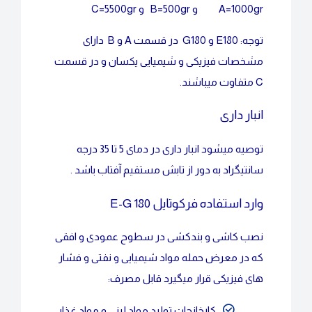
A=1000gr و B=500gr و C=5500gr
توجه: E180 و G180 در قسمت A و B دارای
مشخصات فیزیکی و شیمیایی یکسان و در قسمت
C متفاوت میباشند.
انبار داری
توصیه میشود انبار داری در دمای 5 تا 35 درجه
سانتیگراد به دور از تابش مستقیم آفتاب باشد .
وارد استفاده فرکوتایل E-G 180
نصب کاشی و بندکشی در سطوح عمودی و افقی
که در معرض حمله مواد شیمیایی و نفتی و فشار
های فیزیکی قرار میگیرد قابل مصرف:
کارخانجات تولید مواد لبنی و مواد غذایی