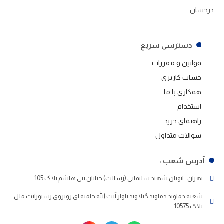
درخشان…
دسترسی سریع
قوانین و مقررات
حساب کاربری
همکاری با ما
استخدام
راهنمای خرید
سوالات متداول
آدرس شعب :
تهران . اتوبان شهید سلیمانی (رسالت) خیابان بنی هاشم پلاک 105
شعبه دماوند دماوند گیلاوند بلوار آیت الله خامنه ای روبروی رستورانت ملل
پلاک 10575