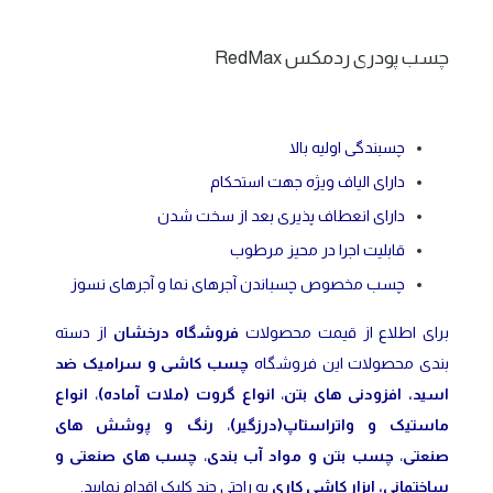
چسب پودری ردمکس RedMax
چسبندگی اولیه بالا
دارای الیاف ویژه جهت استحکام
دارای انعطاف پذیری بعد از سخت شدن
قابلیت اجرا در محیز مرطوب
چسب مخصوص چسباندن آجرهای نما و آجرهای نسوز
برای اطلاع از قیمت محصولات
فروشگاه درخشان
از دسته
بندی محصولات این فروشگاه
چسب کاشی و سرامیک ضد
اسید
،
افزودنی های بتن
،
انواع گروت (ملات آماده)
،
انواع
ماستیک و واتراستاپ(درزگیر)
،
رنگ و پوشش های
صنعتی
،
چسب بتن و مواد آب بندی
،
چسب های صنعتی و
ساختمانی
،
ابزار کاشی کاری
به راحتی چند کلیک اقدام نمایید.