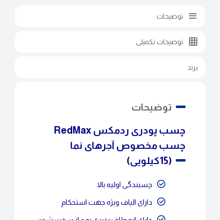
توضیحات
توضیحات تکمیلی
برند
توضیحات
چسب پودری ردمکس RedMax
چسب مخصوص آجرهای نما
(15کیلویی)
چسبندگی اولیه بالا
دارای الیاف ویژه جهت استحکام
دارای انعطاف پذیری بعد از سخت شدن