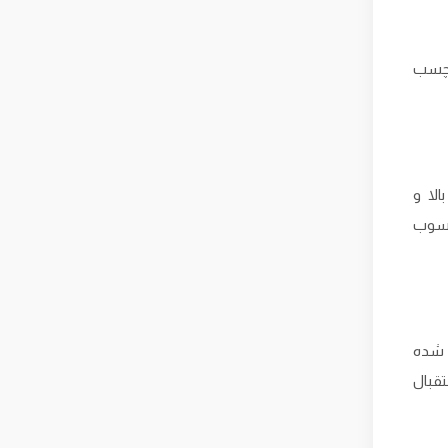
د چسب
لا و
حسوب
 شده
قبال