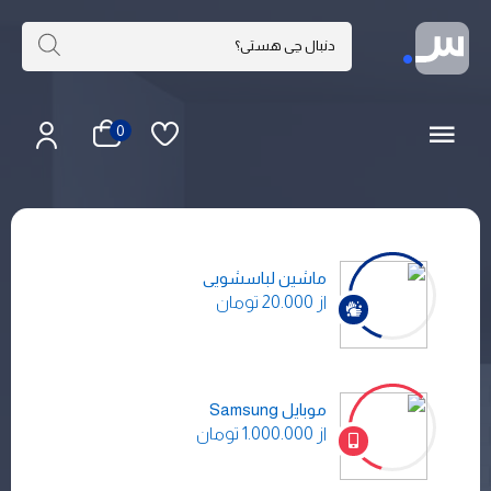
0
ماشین لباسشویی
از 20.000 تومان
موبایل Samsung
از 1.000.000 تومان