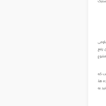
استیک
قاومی
ی رفع
متنوع
ست که
ه ها،
ید به