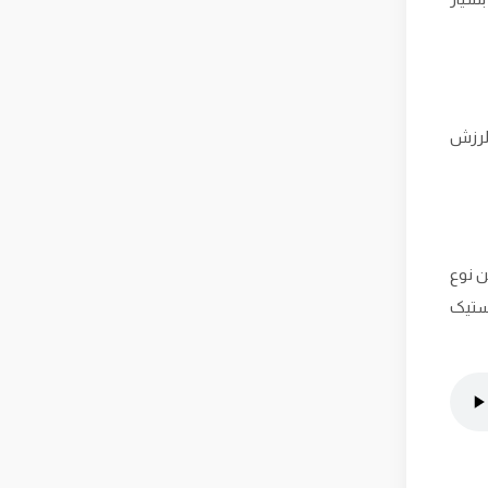
 لرزش
ن نوع
استیک