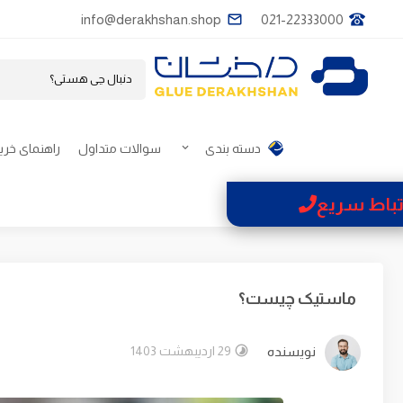
info@derakhshan.shop
021-22333000
دسته بندی
سوالات متداول
راهنمای خری
تباط سریع
ماستیک چیست؟
نویسنده
29 اردیبهشت 1403