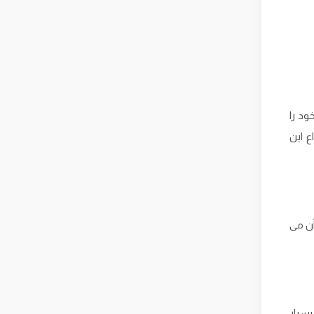
ود را
ع این
ن می‌
بسیار