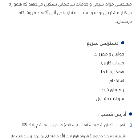
مهندسی مواد، شیمی و خدمات ساختمانی تشکیل می‌دهند که همواره
در کنار مشتریان بوده و نسبت به نیازسنجی آنان آگاهند.فروشگاه
درخشان…
دسترسی سریع
قوانین و مقررات
حساب کاربری
همکاری با ما
استخدام
راهنمای خرید
سوالات متداول
آدرس شعب :
تهران . اتوبان شهید سلیمانی (رسالت) خیابان بنی هاشم پلاک 105
شعبه دماوند دماوند گیلاوند بلوار آیت الله خامنه ای روبروی رستورانت ملل