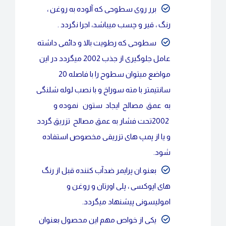
برر روی سطوحی که آلوده به روغن ،
رنگ ، قیر و چسب میباشد، اجرا نگردد .
سطوحی که رطویت بالا و دائمی داشته
عامل جلوگیری از جذب 2002 میگردد در این
مواضع میتوان سطوح را با فاصله 20
سانتیمتر با مته سوراخ و با نصب لوله شلنگی
به عمق مصالح ایجاد ستون نموده و
2002تحت فشار به عمق مصالح تزریق گردد
و یا از پمپ های تزریقی مخصوص استفاده
شود.
بعنو.ان پرایمر ضدآب کننده قبل از رنگ
های اپوکسی ، پلی اورتان و روغن و
امولیسونی پیشنهاد میگردد.
یکی از خواص مهم این محصول بعنوان